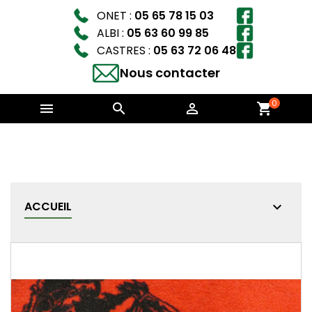
ONET :
05 65 78 15 03
ALBI :
05 63 60 99 85
CASTRES :
05 63 72 06 48
Nous contacter
0



shopping_cart
ACCUEIL