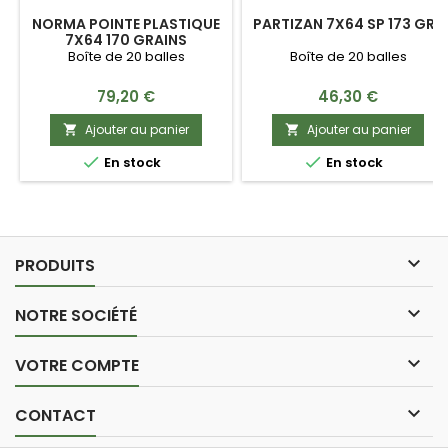
NORMA POINTE PLASTIQUE
PARTIZAN 7X64 SP 173 GRS
7X64 170 GRAINS
Boîte de 20 balles
Boîte de 20 balles
Prix
Prix
79,20 €
46,30 €
Ajouter au panier
Ajouter au panier




En stock
En stock

PRODUITS

NOTRE SOCIÉTÉ

VOTRE COMPTE

CONTACT