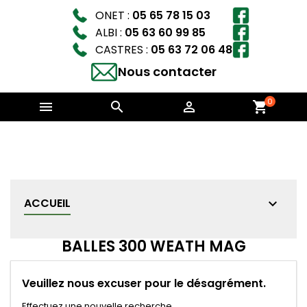
ONET :
05 65 78 15 03
ALBI :
05 63 60 99 85
CASTRES :
05 63 72 06 48
Nous contacter
0



shopping_cart
ACCUEIL
BALLES 300 WEATH MAG
Veuillez nous excuser pour le désagrément.
Effectuez une nouvelle recherche