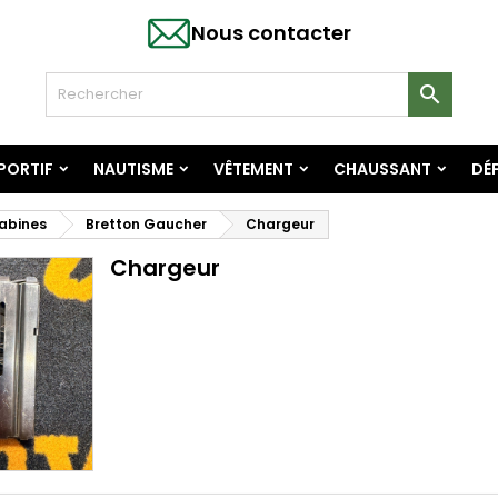
Nous contacter

SPORTIF
NAUTISME
VÊTEMENT
CHAUSSANT
DÉF
abines
Bretton Gaucher
Chargeur
Chargeur