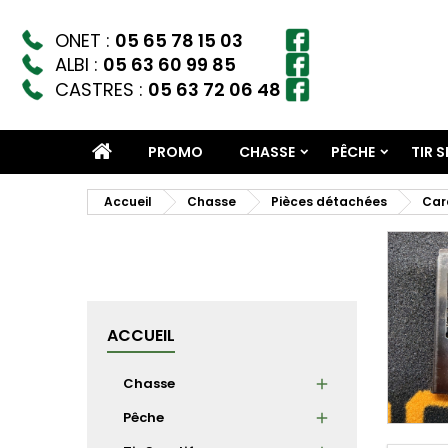
ONET :
05 65 78 15 03
ALBI :
05 63 60 99 85
CASTRES :
05 63 72 06 48
PROMO
CHASSE
PÊCHE
TIR 
Accueil
Chasse
Pièces détachées
Car
ACCUEIL
Chasse
Pêche