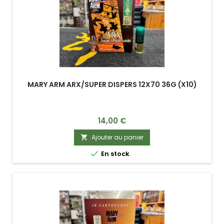
MARY ARM ARX/SUPER DISPERS 12X70 36G (X10)
Prix
14,00 €
Ajouter au panier


En stock