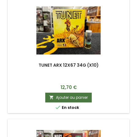
TUNET ARX 12X67 34G (X10)
Prix
12,70 €
Ajouter au panier


En stock