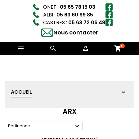
ONET :
05 65 78 15 03
ALBI :
05 63 60 99 85
CASTRES :
05 63 72 06 48
Nous contacter
0



shopping_cart
ACCUEIL
ARX

Pertinence