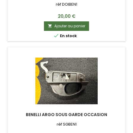
réf DOIBEN1
Prix
20,00 €
Ajouter au panier


En stock
BENELLI ARGO SOUS GARDE OCCASION
réf SGBEN1