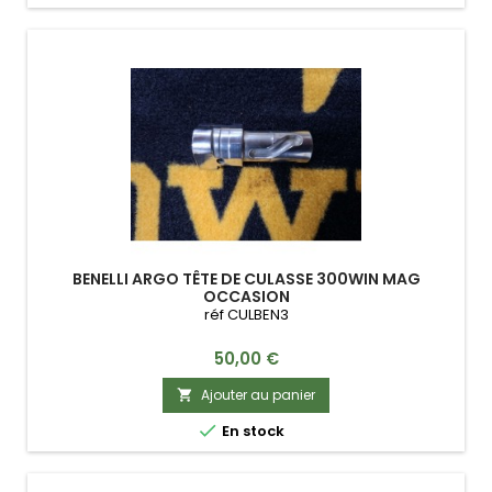
BENELLI ARGO TÊTE DE CULASSE 300WIN MAG
OCCASION
réf CULBEN3
Prix
50,00 €
Ajouter au panier


En stock