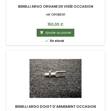
BENELLI ARGO ORGANE DE VISÉE OCCASION
réf ORGBEN1
Prix
150,00 €
Ajouter au panier


En stock
BENELLI ARGO DOIGT D'ARMEMENT OCCASION