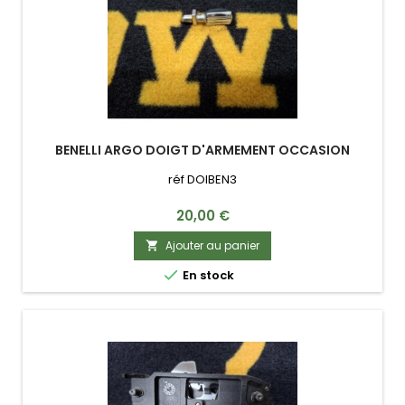
BENELLI ARGO DOIGT D'ARMEMENT OCCASION
réf DOIBEN3
Prix
20,00 €
Ajouter au panier


En stock