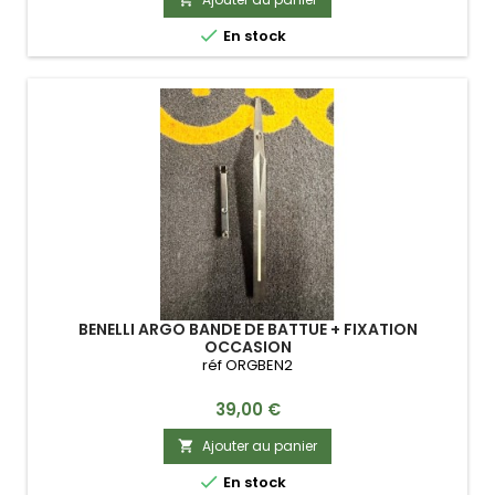

En stock
BENELLI ARGO BANDE DE BATTUE + FIXATION
OCCASION
réf ORGBEN2
Prix
39,00 €
Ajouter au panier


En stock