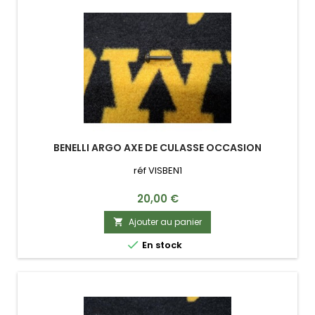
BENELLI ARGO AXE DE CULASSE OCCASION
réf VISBEN1
Prix
20,00 €
Ajouter au panier


En stock