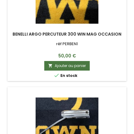
BENELLI ARGO PERCUTEUR 300 WIN MAG OCCASION
réf PERBEN1
Prix
50,00 €
Ajouter au panier


En stock