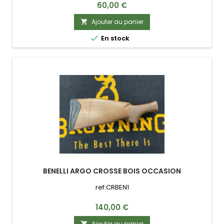
Prix
60,00 €
Ajouter au panier


En stock
BENELLI ARGO CROSSE BOIS OCCASION
ref:CRBEN1
Prix
140,00 €
Ajouter au panier
