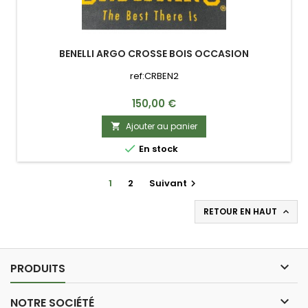
BENELLI ARGO CROSSE BOIS OCCASION
ref:CRBEN2
Prix
150,00 €
Ajouter au panier


En stock
1
2
Suivant

RETOUR EN HAUT


PRODUITS

NOTRE SOCIÉTÉ