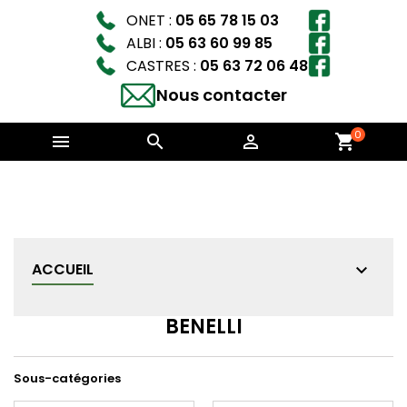
ONET :
05 65 78 15 03
ALBI :
05 63 60 99 85
CASTRES :
05 63 72 06 48
Nous contacter
0



shopping_cart
ACCUEIL
BENELLI
Sous-catégories