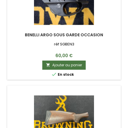
BENELLI ARGO SOUS GARDE OCCASION
réf SGBEN3
Prix
60,00 €
Ajouter au panier


En stock