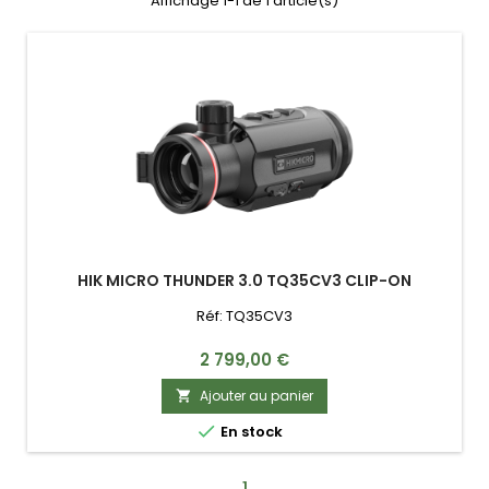
Affichage 1-1 de 1 article(s)
HIK MICRO THUNDER 3.0 TQ35CV3 CLIP-ON
Réf: TQ35CV3
Prix
2 799,00 €
Ajouter au panier


En stock
1