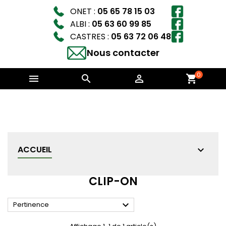
ONET :
05 65 78 15 03
ALBI :
05 63 60 99 85
CASTRES :
05 63 72 06 48
Nous contacter
0



shopping_cart
ACCUEIL
CLIP-ON

Pertinence