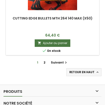
CUTTING EDGE BULLETS MTH 264 140 MAX (X50)
Prix
64,40 €
Ajouter au panier


En stock
1
2
Suivant

RETOUR EN HAUT


PRODUITS

NOTRE SOCIÉTÉ