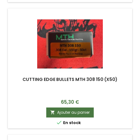
CUTTING EDGE BULLETS MTH 308 150 (X50)
Prix
65,30 €
Ajouter au panier


En stock