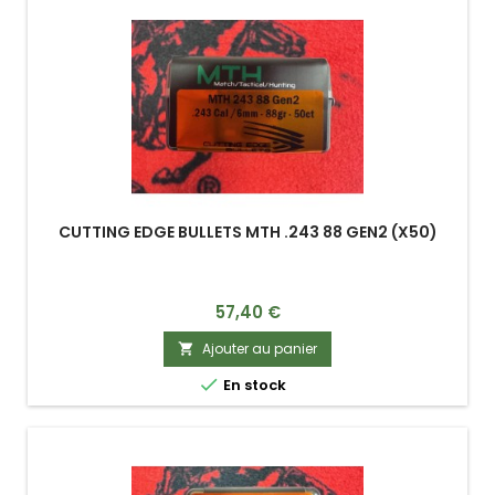
CUTTING EDGE BULLETS MTH .243 88 GEN2 (X50)
Prix
57,40 €
Ajouter au panier


En stock