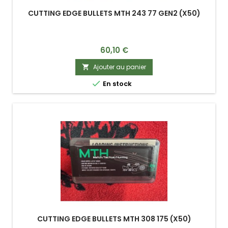
CUTTING EDGE BULLETS MTH 243 77 GEN2 (X50)
Prix
60,10 €
Ajouter au panier


En stock
CUTTING EDGE BULLETS MTH 308 175 (X50)