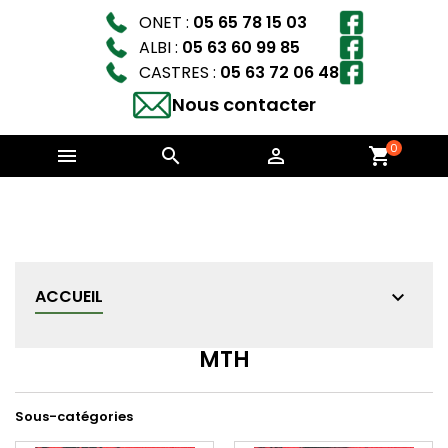
ONET :
05 65 78 15 03
ALBI :
05 63 60 99 85
CASTRES :
05 63 72 06 48
Nous contacter
0



shopping_cart
ACCUEIL
MTH
Sous-catégories