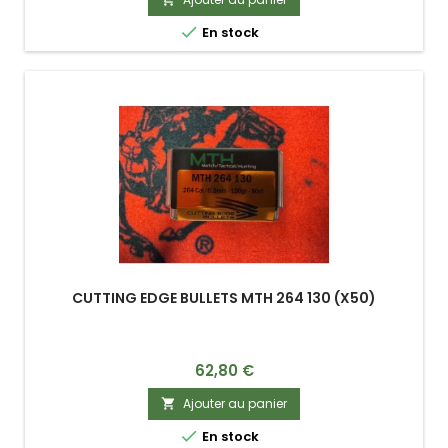

En stock
CUTTING EDGE BULLETS MTH 264 130 (X50)
Prix
62,80 €
Ajouter au panier


En stock