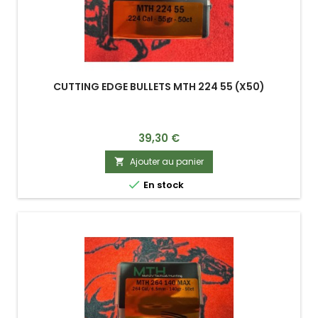
CUTTING EDGE BULLETS MTH 224 55 (X50)
Prix
39,30 €
Ajouter au panier


En stock