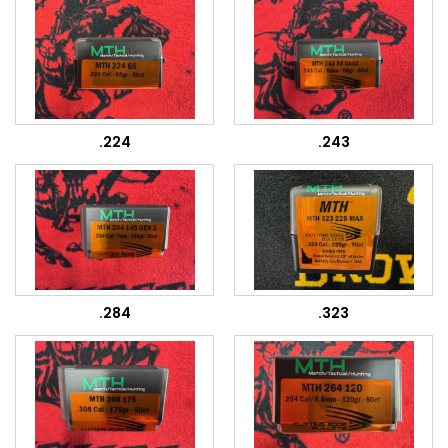
.224
.243
.284
.323