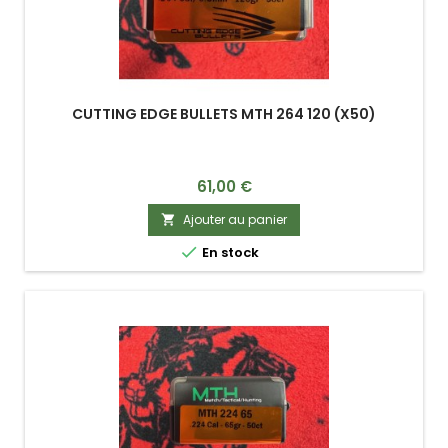
CUTTING EDGE BULLETS MTH 264 120 (X50)
Prix
61,00 €
Ajouter au panier


En stock