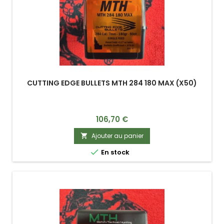
CUTTING EDGE BULLETS MTH 284 180 MAX (X50)
Prix
106,70 €
Ajouter au panier


En stock