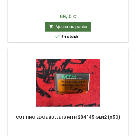
Prix
69,10 €
Ajouter au panier


En stock
CUTTING EDGE BULLETS MTH 284 145 GEN2 (X50)