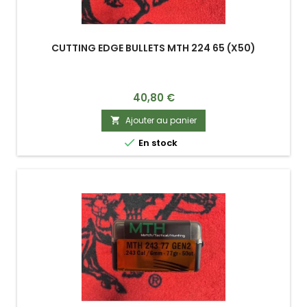
CUTTING EDGE BULLETS MTH 224 65 (X50)
Prix
40,80 €
Ajouter au panier


En stock