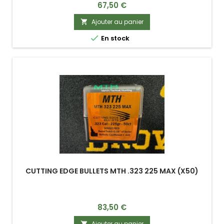
Prix
67,50 €
Ajouter au panier


En stock
CUTTING EDGE BULLETS MTH .323 225 MAX (X50)
Prix
83,50 €
Ajouter au panier
