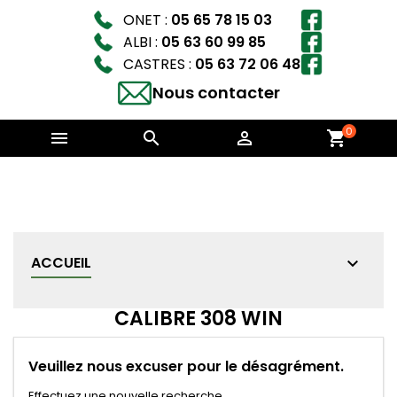
ONET :
05 65 78 15 03
ALBI :
05 63 60 99 85
CASTRES :
05 63 72 06 48
Nous contacter
0



shopping_cart
ACCUEIL
CALIBRE 308 WIN
Veuillez nous excuser pour le désagrément.
Effectuez une nouvelle recherche