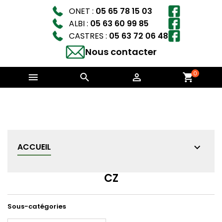
ONET :
05 65 78 15 03
ALBI :
05 63 60 99 85
CASTRES :
05 63 72 06 48
Nous contacter
0



shopping_cart
ACCUEIL
CZ
Sous-catégories