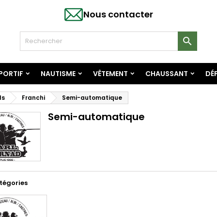
Nous contacter

SPORTIF
NAUTISME
VÊTEMENT
CHAUSSANT
DÉF
ls
Franchi
Semi-automatique
Semi-automatique
tégories