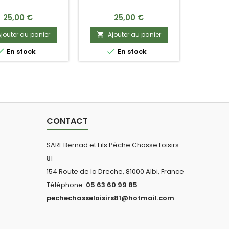
SSE OCCASION
OCCASION
Prix
Prix
25,00 €
25,00 €
jouter au panier
Ajouter au panier



En stock
En stock
CONTACT
SARL Bernad et Fils Pêche Chasse Loisirs
81
154 Route de la Dreche, 81000 Albi, France
Téléphone:
05 63 60 99 85
pechechasseloisirs81@hotmail.com