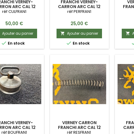
RANCHI VERNEY-
FRANCHI VERNEY-
VE
RRON ARC CAL 12
CARRON ARC CAL 12
FRAN
LASSE OCCASION
PERCUTEUR OCCASION
CRO
réf CULFRAN1
réf PERFRAN1
Prix
Prix
50,00 €
25,00 €
Ajouter au panier
Ajouter au panier
A




En stock
En stock
RANCHI VERNEY-
VERNEY CARRON
FRA
RRON ARC CAL 12
FRANCHI ARC CAL 12
CARR
UCHON MAGASIN
RESSORT CANON
RE
réf BOUFRAN1
réf RESFRAN1
r