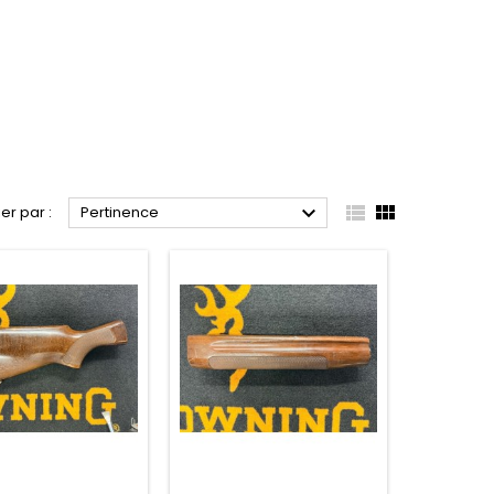



ier par :
Pertinence