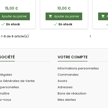
OCCASION
OCCASION
CULA
Prix
Prix
15,00 €
10,00 €
Ajouter au panier
Ajouter au panier
A




En stock
En stock
 1-8 de 8 article(s)
1
SOCIÉTÉ
VOTRE COMPTE
Informations personnelles
 légales
Commandes
ns Générales de Vente
Avoirs
personelles
Adresses
naître
Bons de réduction
ez-nous
Mes alertes