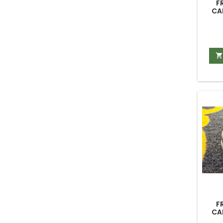
F
CA
CU

F
CA
BO