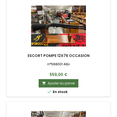
ESCORT POMPE 12X76 OCCASION
n°568001 Albi
Prix
559,00 €
Ajouter au panier


En stock