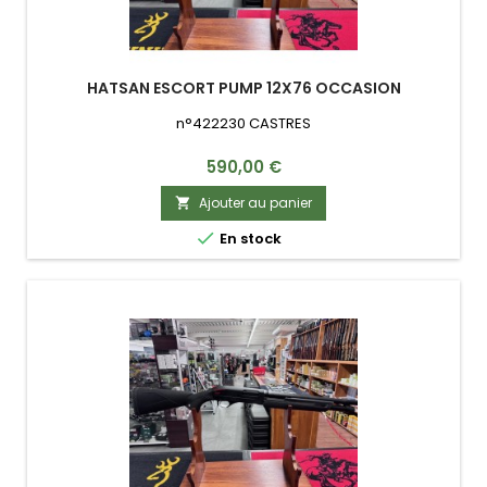
HATSAN ESCORT PUMP 12X76 OCCASION
n°422230 CASTRES
Prix
590,00 €
Ajouter au panier


En stock