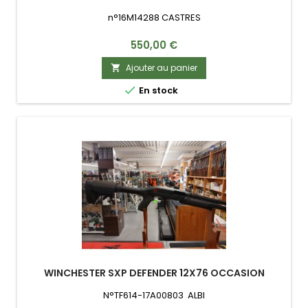
n°16M14288 CASTRES
Prix
550,00 €
Ajouter au panier


En stock
WINCHESTER SXP DEFENDER 12X76 OCCASION
N°TF614-17A00803 ALBI