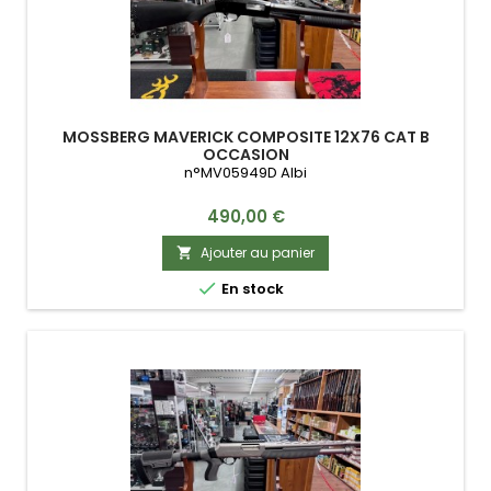
MOSSBERG MAVERICK COMPOSITE 12X76 CAT B
OCCASION
n°MV05949D Albi
Prix
490,00 €
Ajouter au panier


En stock