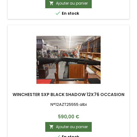
Ajouter au panier


En stock
WINCHESTER SXP BLACK SHADOW 12X76 OCCASION
N°12AZT25555 albi
Prix
590,00 €
Ajouter au panier


En stock