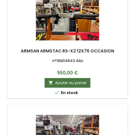
ARMSAN ARMSTAC RS-X2 12X76 OCCASION
n°16M14843 Albi
Prix
550,00 €
Ajouter au panier


En stock