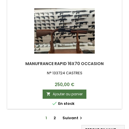
MANUFRANCE RAPID 16X70 OCCASION
N° 133724 CASTRES
Prix
250,00 €
Ajouter au panier


En stock
1
2
Suivant
