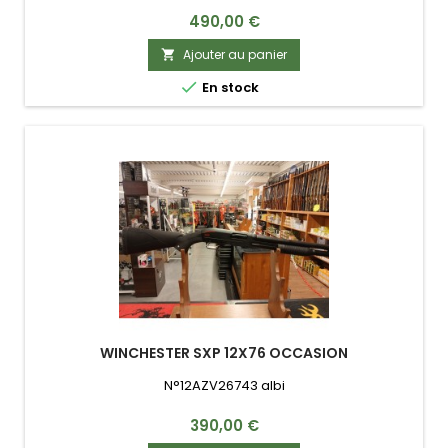
Prix
490,00 €
Ajouter au panier


En stock
WINCHESTER SXP 12X76 OCCASION
N°12AZV26743 albi
Prix
390,00 €