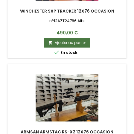
WINCHESTER SXP TRACKER 12X76 OCCASION
n°12AZT24786 Albi
Prix
490,00 €
Ajouter au panier


En stock
ARMSAN ARMSTAC RS-X2 12X76 OCCASION