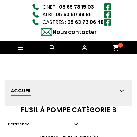
ONET :
05 65 78 15 03
ALBI :
05 63 60 99 85
CASTRES :
05 63 72 06 48
Nous contacter
0



shopping_cart
ACCUEIL
FUSIL À POMPE CATÉGORIE B

Pertinence