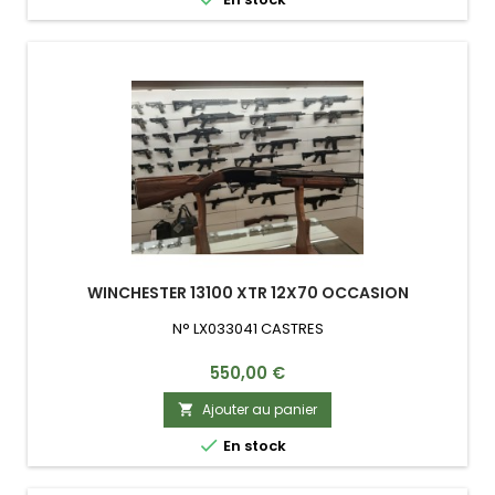
WINCHESTER 13100 XTR 12X70 OCCASION
N° LX033041 CASTRES
Prix
550,00 €
Ajouter au panier


En stock