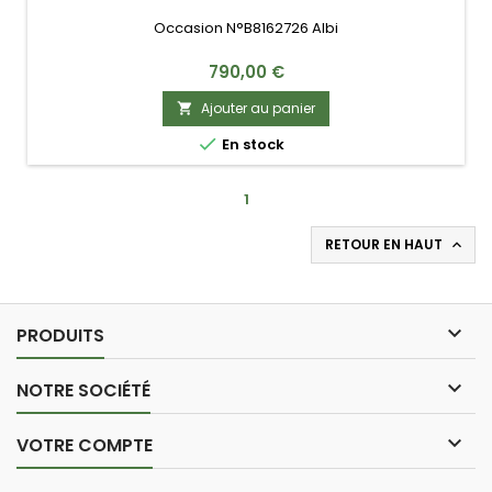
Occasion N°B8162726 Albi
Prix
790,00 €
Ajouter au panier


En stock
1
RETOUR EN HAUT


PRODUITS

NOTRE SOCIÉTÉ

VOTRE COMPTE