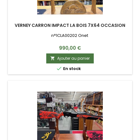
VERNEY CARRON IMPACT LA BOIS 7X64 OCCASION
n°1CLA00202 Onet
Prix
990,00 €
Ajouter au panier


En stock