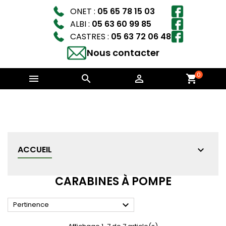
ONET :
05 65 78 15 03
ALBI :
05 63 60 99 85
CASTRES :
05 63 72 06 48
Nous contacter
0



shopping_cart
ACCUEIL
CARABINES À POMPE

Pertinence