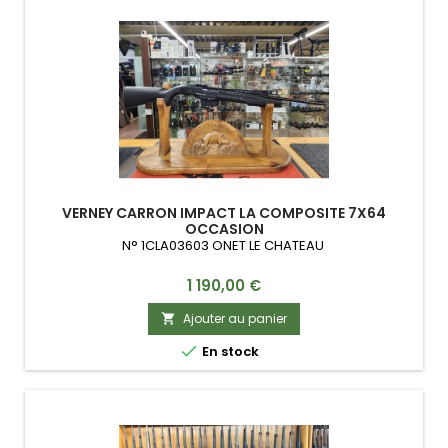
VERNEY CARRON IMPACT LA COMPOSITE 7X64
OCCASION
N° 1CLA03603 ONET LE CHATEAU
Prix
1 190,00 €
Ajouter au panier


En stock