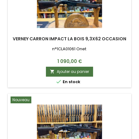
VERNEY CARRON IMPACT LA BOIS 9,3X62 OCCASION
n°1CLA01061 Onet
Prix
1 090,00 €
Ajouter au panier


En stock
Nouveau