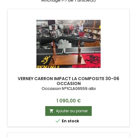
Affichage 1-7 de 7 article(s)
VERNEY CARRON IMPACT LA COMPOSITE 30-06
OCCASION
Occasion N°1CLA06559 albi
Prix
1 090,00 €
Ajouter au panier


En stock