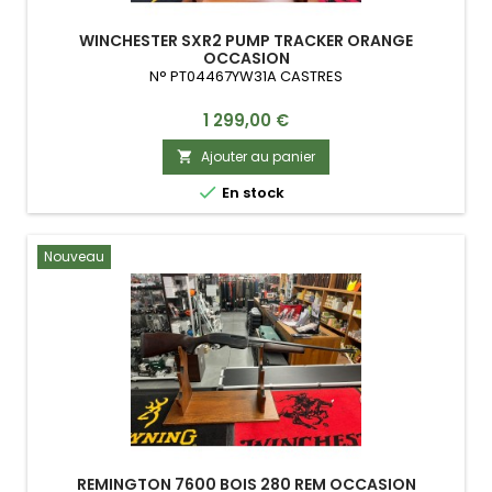
WINCHESTER SXR2 PUMP TRACKER ORANGE
OCCASION
N° PT04467YW31A CASTRES
Prix
1 299,00 €
Ajouter au panier


En stock
Nouveau
REMINGTON 7600 BOIS 280 REM OCCASION