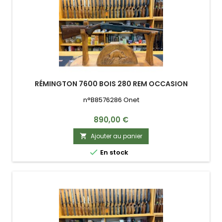
RÉMINGTON 7600 BOIS 280 REM OCCASION
n°B8576286 Onet
Prix
890,00 €
Ajouter au panier


En stock