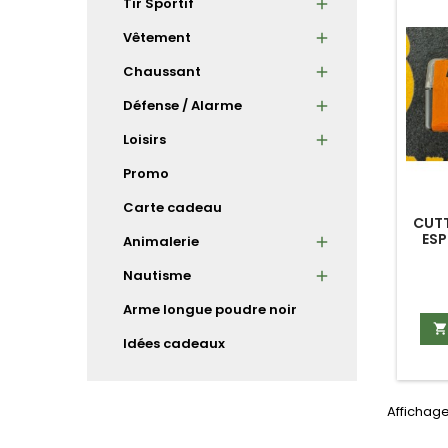
Tir Sportif
Vêtement
Chaussant
Défense / Alarme
Loisirs
Promo
Carte cadeau
CUTT
ESP
Animalerie
Nautisme
Arme longue poudre noir

Idées cadeaux
Affichage 