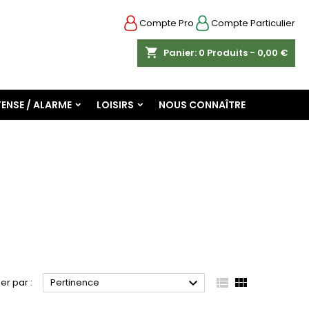
Compte Pro
Compte Particulier
shopping_cart
Panier:
0
Produits - 0,00 €
ENSE / ALARME
LOISIRS
NOUS CONNAÎTRE



ier par :
Pertinence