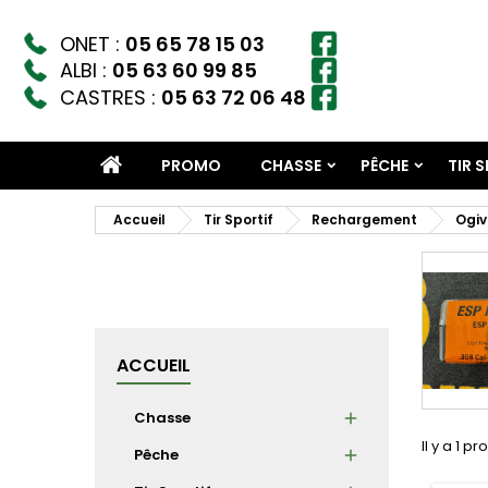
ONET :
05 65 78 15 03
ALBI :
05 63 60 99 85
CASTRES :
05 63 72 06 48
PROMO
CHASSE
PÊCHE
TIR 
Accueil
Tir Sportif
Rechargement
Ogiv
ACCUEIL
Chasse
Il y a 1 pr
Pêche