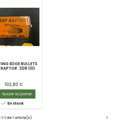
ING EDGE BULLETS
 RAPTOR .308 130
GRS (X50)
Prix
102,80 €
Ajouter au panier

En stock
1-1 de 1 article(s)
1