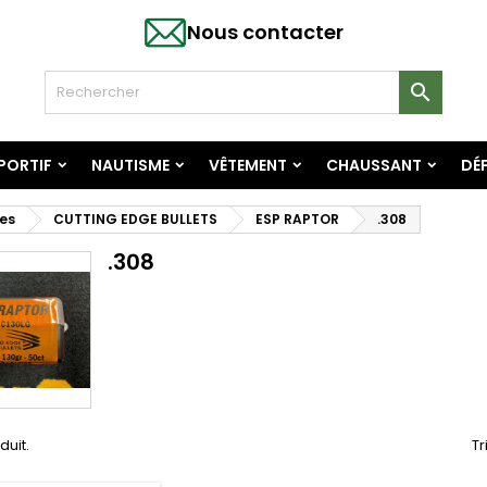
Nous contacter

SPORTIF
NAUTISME
VÊTEMENT
CHAUSSANT
DÉF
es
CUTTING EDGE BULLETS
ESP RAPTOR
.308
.308
oduit.
Tr