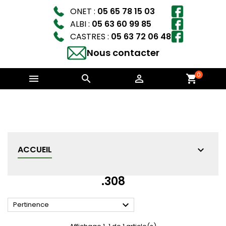
ONET :
05 65 78 15 03
ALBI :
05 63 60 99 85
CASTRES :
05 63 72 06 48
Nous contacter
0



shopping_cart
ACCUEIL
.308

Pertinence