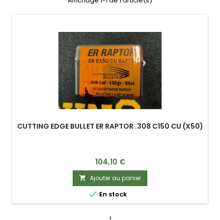
Affichage 1-1 de 1 article(s)
CUTTING EDGE BULLET ER RAPTOR .308 C150 CU (X50)
Prix
104,10 €
Ajouter au panier


En stock
1