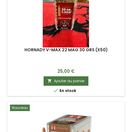
HORNADY V-MAX 22 MAG 30 GRS (X50)
Prix
25,00 €
Ajouter au panier


En stock
Nouveau