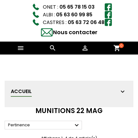
ONET :
05 65 78 15 03
ALBI :
05 63 60 99 85
CASTRES :
05 63 72 06 48
Nous contacter
0



shopping_cart
ACCUEIL
MUNITIONS 22 MAG

Pertinence