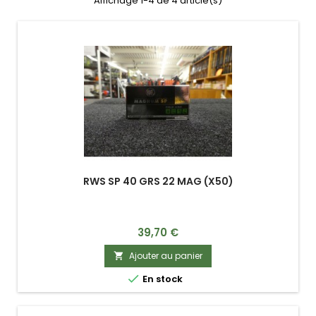
Affichage 1-4 de 4 article(s)
RWS SP 40 GRS 22 MAG (X50)
Prix
39,70 €
Ajouter au panier


En stock