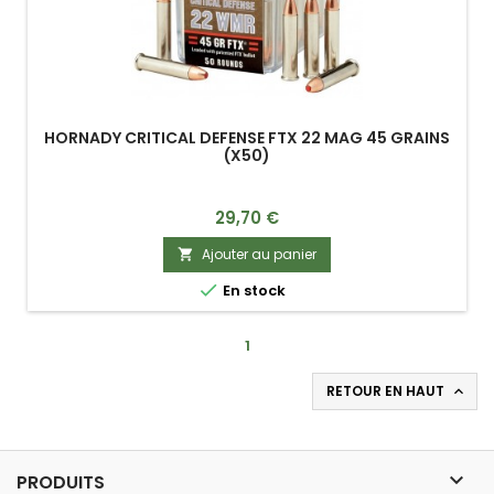
HORNADY CRITICAL DEFENSE FTX 22 MAG 45 GRAINS
(X50)
Prix
29,70 €
Ajouter au panier


En stock
1
RETOUR EN HAUT


PRODUITS