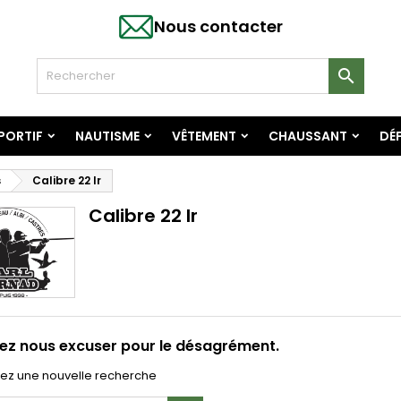
Nous contacter

SPORTIF
NAUTISME
VÊTEMENT
CHAUSSANT
DÉF
s
Calibre 22 lr
Calibre 22 lr
lez nous excuser pour le désagrément.
uez une nouvelle recherche