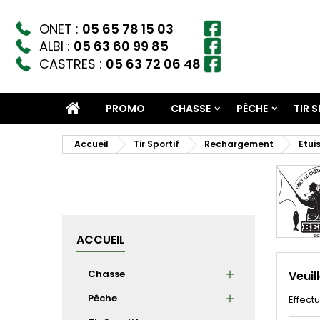
ONET :
05 65 78 15 03
ALBI :
05 63 60 99 85
CASTRES :
05 63 72 06 48
PROMO
CHASSE
PÊCHE
TIR 
Accueil
Tir Sportif
Rechargement
Etui
ACCUEIL
Chasse
Veuil
Pêche
Effect