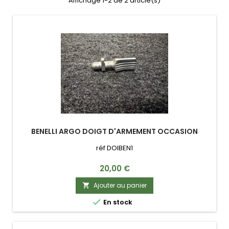
Affichage 1-2 de 2 article(s)
BENELLI ARGO DOIGT D'ARMEMENT OCCASION
réf DOIBEN1
Prix
20,00 €
Ajouter au panier


En stock