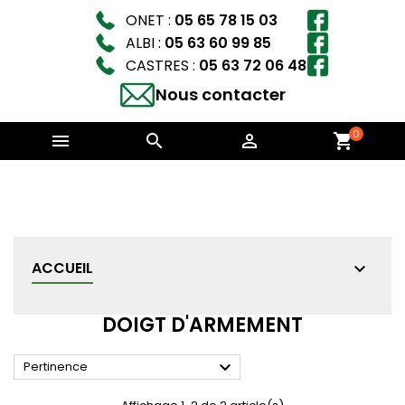
ONET :
05 65 78 15 03
ALBI :
05 63 60 99 85
CASTRES :
05 63 72 06 48
Nous contacter
0



shopping_cart
ACCUEIL
DOIGT D'ARMEMENT

Pertinence