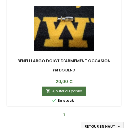
BENELLI ARGO DOIGT D'ARMEMENT OCCASION
réf DOIBEN3
Prix
20,00 €
Ajouter au panier


En stock
1
RETOUR EN HAUT
