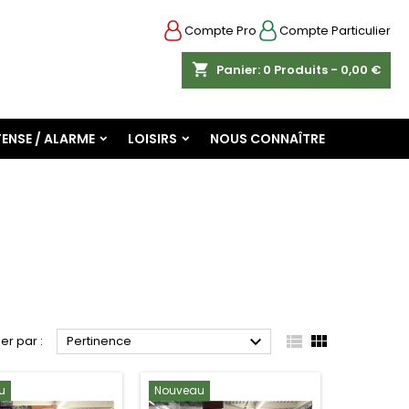
Compte Pro
Compte Particulier
shopping_cart
Panier:
0
Produits - 0,00 €
ENSE / ALARME
LOISIRS
NOUS CONNAÎTRE



ier par :
Pertinence
u
Nouveau