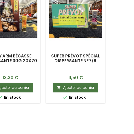
 ARM BÉCASSE
SUPER PRÉVOT SPÉCIAL
SANTE 30G 20X70
DISPERSANTE N°7/8
(X10)
20X70 28G (X10)
Prix
Prix
13,30 €
11,50 €
jouter au panier
Ajouter au panier



En stock
En stock