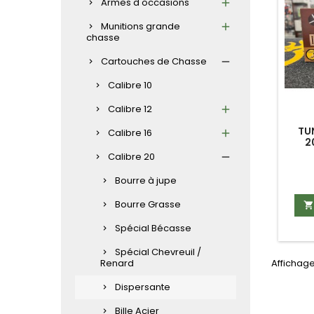
Armes d'occasions
Munitions grande
chasse
Cartouches de Chasse
Calibre 10
Calibre 12
TU
Calibre 16
2
Calibre 20
Bourre à jupe
Bourre Grasse

Spécial Bécasse
Spécial Chevreuil /
Renard
Affichage
Dispersante
Bille Acier