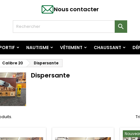
Nous contacter

SPORTIF
NAUTISME
VÊTEMENT
CHAUSSANT
DÉF
Calibre 20
Dispersante
Dispersante
roduits.
Tr
Nouvea