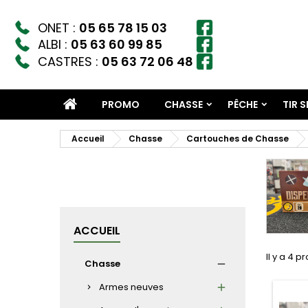
ONET :
05 65 78 15 03
ALBI :
05 63 60 99 85
CASTRES :
05 63 72 06 48
PROMO
CHASSE
PÊCHE
TIR 
Accueil
Chasse
Cartouches de Chasse
ACCUEIL
Il y a 4 p
Chasse
Armes neuves