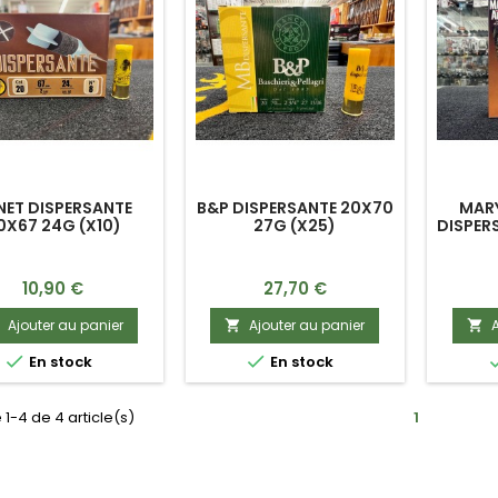
NET DISPERSANTE
B&P DISPERSANTE 20X70
MARY
0X67 24G (X10)
27G (X25)
DISPER
Prix
Prix
10,90 €
27,70 €
Ajouter au panier
Ajouter au panier
A




En stock
En stock
 1-4 de 4 article(s)
1