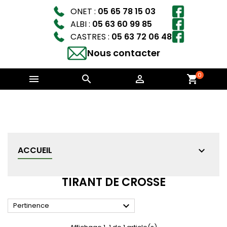
ONET :
05 65 78 15 03
ALBI :
05 63 60 99 85
CASTRES :
05 63 72 06 48
Nous contacter
0



shopping_cart
ACCUEIL
TIRANT DE CROSSE

Pertinence