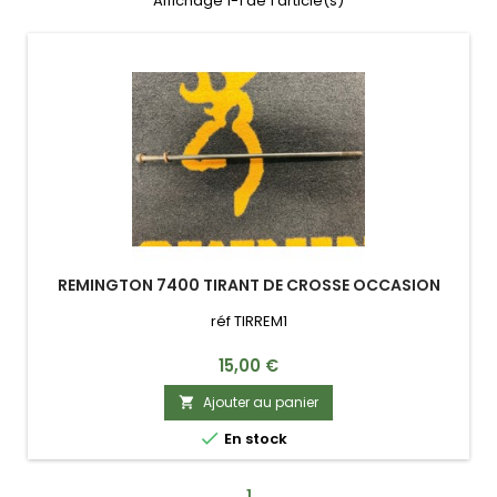
Affichage 1-1 de 1 article(s)
REMINGTON 7400 TIRANT DE CROSSE OCCASION
réf TIRREM1
Prix
15,00 €
Ajouter au panier


En stock
1