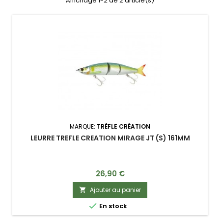
Affichage 1-2 de 2 article(s)
MARQUE:
TRÈFLE CRÉATION
LEURRE TREFLE CREATION MIRAGE JT (S) 161MM
Prix
26,90 €
Ajouter au panier


En stock