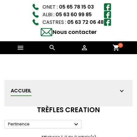
ONET :
05 65 78 15 03
ALBI :
05 63 60 99 85
CASTRES :
05 63 72 06 48
Nous contacter
0



shopping_cart
ACCUEIL
TRÈFLES CREATION

Pertinence