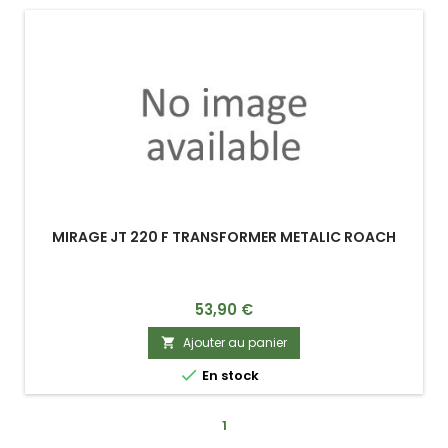
MIRAGE JT 220 F TRANSFORMER METALIC ROACH
Prix
53,90 €
Ajouter au panier


En stock
1