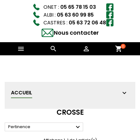
ONET :
05 65 78 15 03
ALBI :
05 63 60 99 85
CASTRES :
05 63 72 06 48
Nous contacter
0



shopping_cart
ACCUEIL
CROSSE

Pertinence