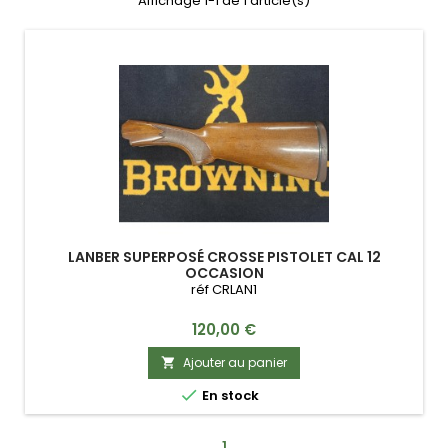
Affichage 1-1 de 1 article(s)
LANBER SUPERPOSÉ CROSSE PISTOLET CAL 12
OCCASION
réf CRLAN1
Prix
120,00 €
Ajouter au panier


En stock
1