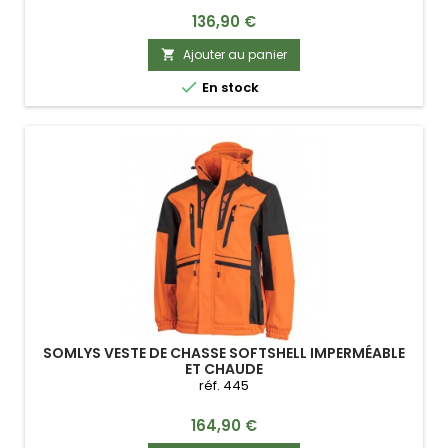
Prix
136,90 €
Ajouter au panier


En stock
SOMLYS VESTE DE CHASSE SOFTSHELL IMPERMÉABLE
ET CHAUDE
réf. 445
Prix
164,90 €