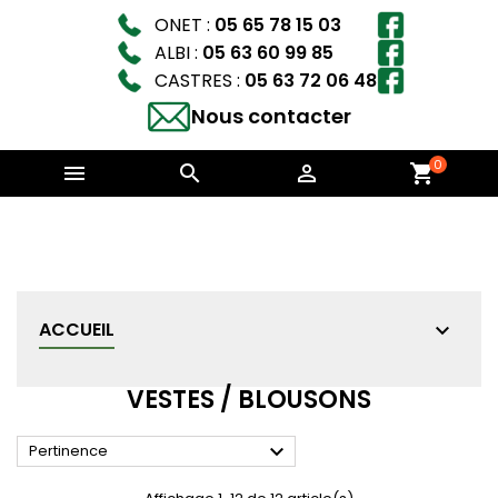
ONET :
05 65 78 15 03
ALBI :
05 63 60 99 85
CASTRES :
05 63 72 06 48
Nous contacter
0



shopping_cart
ACCUEIL
VESTES / BLOUSONS

Pertinence