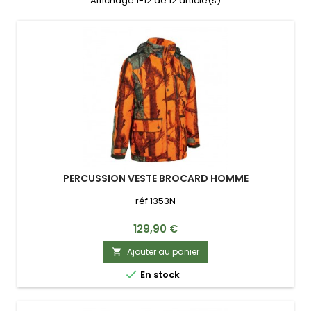
Affichage 1-12 de 12 article(s)
PERCUSSION VESTE BROCARD HOMME
réf 1353N
Prix
129,90 €
Ajouter au panier


En stock