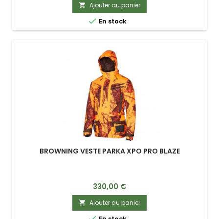
Ajouter au panier


En stock
BROWNING VESTE PARKA XPO PRO BLAZE
Prix
330,00 €
Ajouter au panier


En stock