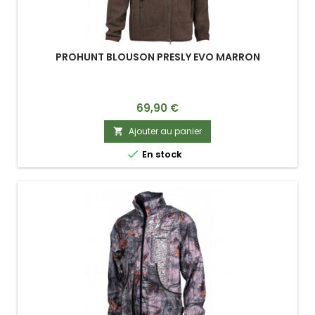
PROHUNT BLOUSON PRESLY EVO MARRON
Prix
69,90 €
Ajouter au panier


En stock