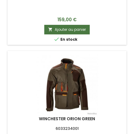
Prix
159,00 €
Ajouter au panier


En stock
WINCHESTER ORION GREEN
6033234001