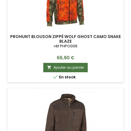
PROHUNT BLOUSON ZIPPÉ WOLF GHOST CAMO SNAKE
BLAZE
réf PHPO006
Prix
66,90 €
Ajouter au panier


En stock