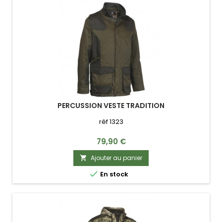
PERCUSSION VESTE TRADITION
réf 1323
Prix
79,90 €
Ajouter au panier


En stock