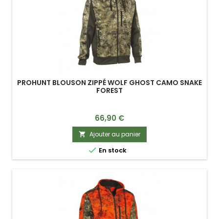
PROHUNT BLOUSON ZIPPÉ WOLF GHOST CAMO SNAKE
FOREST
Prix
66,90 €
Ajouter au panier


En stock