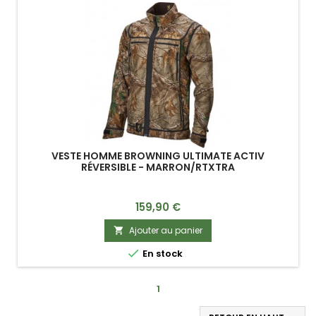
VESTE HOMME BROWNING ULTIMATE ACTIV
RÉVERSIBLE - MARRON/RTXTRA
Prix
159,90 €
Ajouter au panier


En stock
1