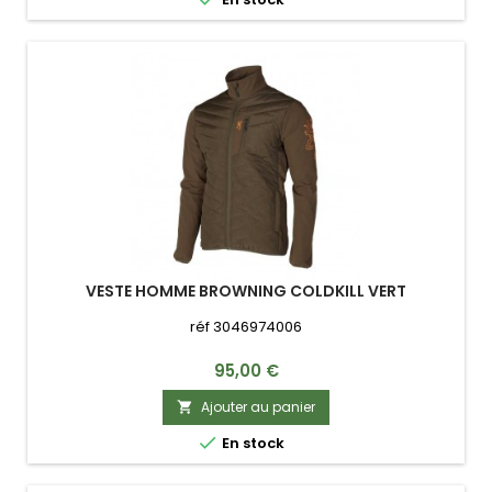
VESTE HOMME BROWNING COLDKILL VERT
réf 3046974006
Prix
95,00 €
Ajouter au panier


En stock