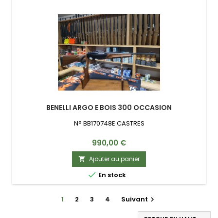
BENELLI ARGO E BOIS 300 OCCASION
N° BB170748E CASTRES
Prix
990,00 €
Ajouter au panier


En stock
1
2
3
4
Suivant
