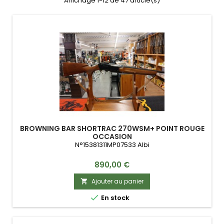
Affichage 1-12 de 47 article(s)
BROWNING BAR SHORTRAC 270WSM+ POINT ROUGE
OCCASION
N°15381311MP07533 Albi
Prix
890,00 €
Ajouter au panier


En stock