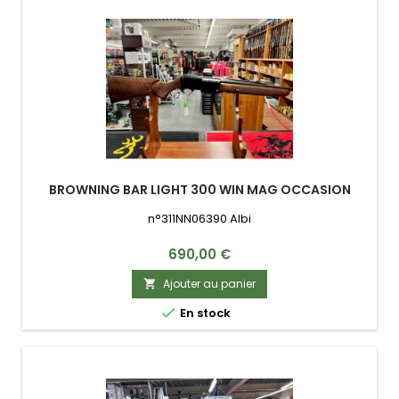
BROWNING BAR LIGHT 300 WIN MAG OCCASION
n°311NN06390 Albi
Prix
690,00 €
Ajouter au panier


En stock