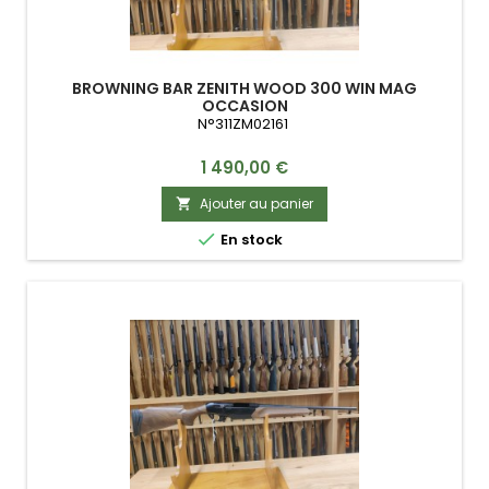
BROWNING BAR ZENITH WOOD 300 WIN MAG
OCCASION
N°311ZM02161
Prix
1 490,00 €
Ajouter au panier


En stock