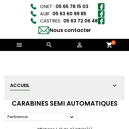
ONET :
05 65 78 15 03
ALBI :
05 63 60 99 85
CASTRES :
05 63 72 06 48
Nous contacter
0



shopping_cart
ACCUEIL
CARABINES SEMI AUTOMATIQUES

Pertinence