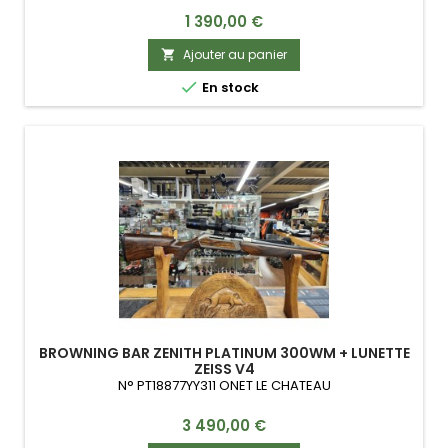
Prix
1 390,00 €
Ajouter au panier


En stock
BROWNING BAR ZENITH PLATINUM 300WM + LUNETTE
ZEISS V4
N° PT18877YY311 ONET LE CHATEAU
Prix
3 490,00 €