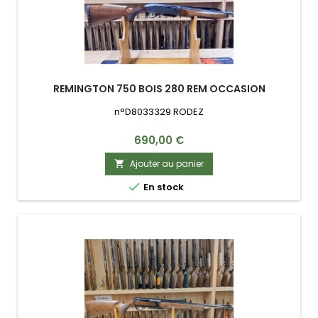
REMINGTON 750 BOIS 280 REM OCCASION
n°D8033329 RODEZ
Prix
690,00 €
Ajouter au panier


En stock