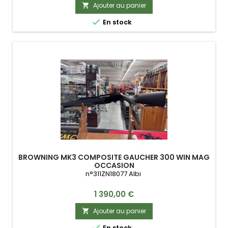
Ajouter au panier


En stock
BROWNING MK3 COMPOSITE GAUCHER 300 WIN MAG
OCCASION
n°311ZN18077 Albi
Prix
1 390,00 €
Ajouter au panier


En stock