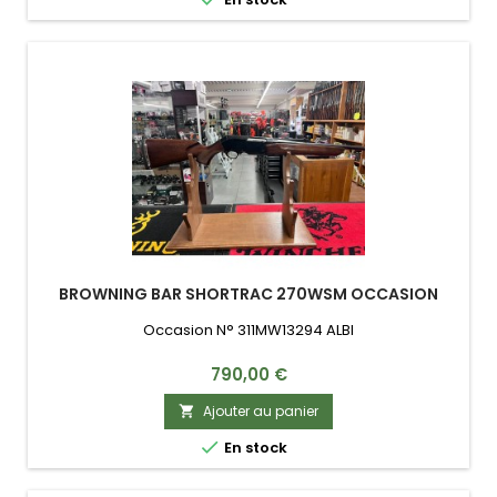
BROWNING BAR SHORTRAC 270WSM OCCASION
Occasion N° 311MW13294 ALBI
Prix
790,00 €
Ajouter au panier


En stock