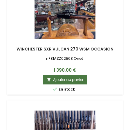
WINCHESTER SXR VULCAN 270 WSM OCCASION
n°31AZZ02563 Onet
Prix
1 390,00 €
Ajouter au panier


En stock