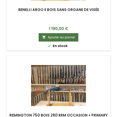
BENELLI ARGO E BOIS SANS ORGANE DE VISÉE
Prix
1 190,00 €
Ajouter au panier


En stock
REMINGTON 750 BOIS 280 REM OCCASION + PRIMARY