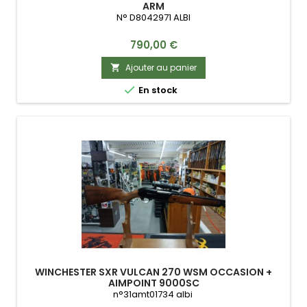
ARM
N° D8042971 ALBI
Prix
790,00 €
Ajouter au panier


En stock
WINCHESTER SXR VULCAN 270 WSM OCCASION +
AIMPOINT 9000SC
n°31amt01734 albi