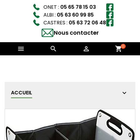
ONET :
05 65 78 15 03
ALBI :
05 63 60 99 85
CASTRES :
05 63 72 06 48
Nous contacter
0



shopping_cart
ACCUEIL