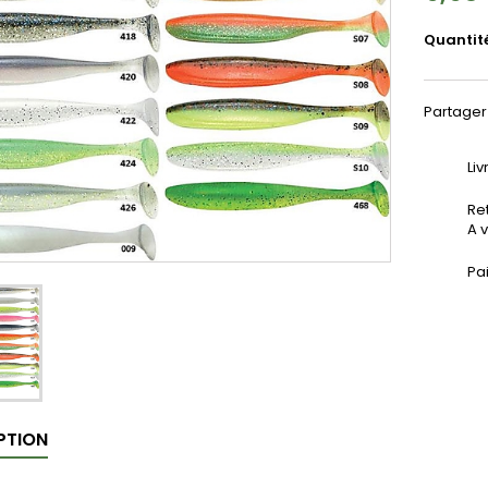
Quantit
Partager
Liv
Ret
A v
Pa
PTION