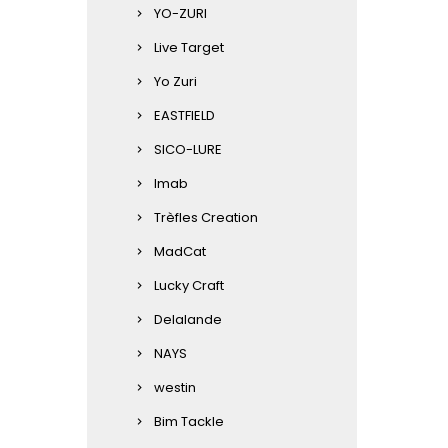
YO-ZURI
Live Target
Yo Zuri
EASTFIELD
SICO-LURE
lmab
Trèfles Creation
MadCat
Lucky Craft
Delalande
NAYS
westin
Bim Tackle