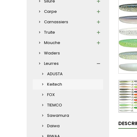
Silure
Carpe
Carnassiers
Truite
Mouche
Waders
Leurres
ADUSTA
Keitech
FOX
TIEMCO
Sawamura
DESCRI
Daiwa
BIWAA