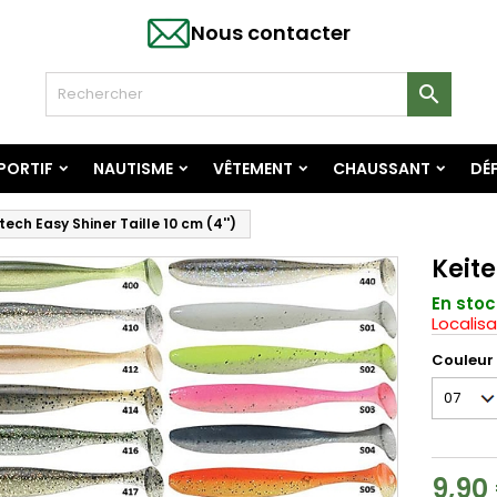
Nous contacter

SPORTIF
NAUTISME
VÊTEMENT
CHAUSSANT
DÉF
tech Easy Shiner Taille 10 cm (4'')
Keite
En stoc
Localisa
Couleur
9,90