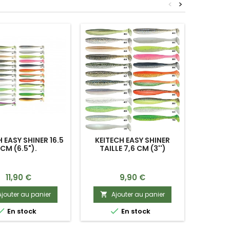
<
>
 EASY SHINER 16.5
KEITECH EASY SHINER
KEITECH
CM (6.5").
TAILLE 7,6 CM (3'')
Prix
Prix
11,90 €
9,90 €
Ajouter au panier
Ajouter au panier
A




En stock
En stock