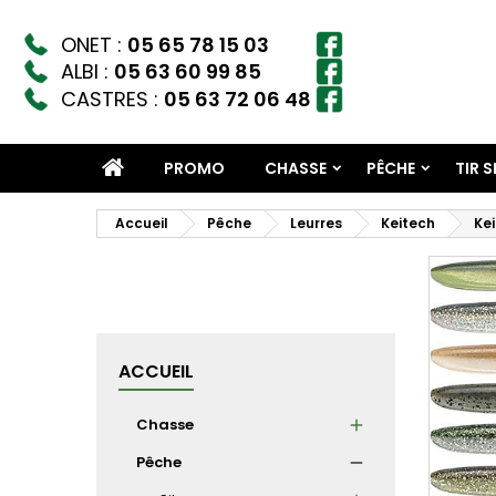
ONET :
05 65 78 15 03
ALBI :
05 63 60 99 85
CASTRES :
05 63 72 06 48
PROMO
CHASSE
PÊCHE
TIR 
Accueil
Pêche
Leurres
Keitech
Kei
ACCUEIL
Chasse
Pêche