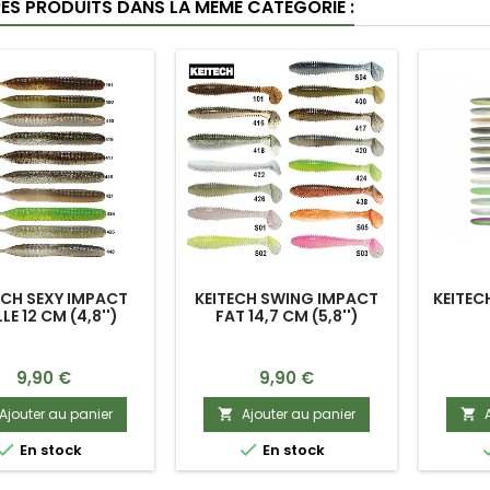
RES PRODUITS DANS LA MÊME CATÉGORIE :
ECH SEXY IMPACT
KEITECH SWING IMPACT
KEITECH
LE 12 CM (4,8'')
FAT 14,7 CM (5,8'')
Prix
Prix
9,90 €
9,90 €
Ajouter au panier
Ajouter au panier




En stock
En stock