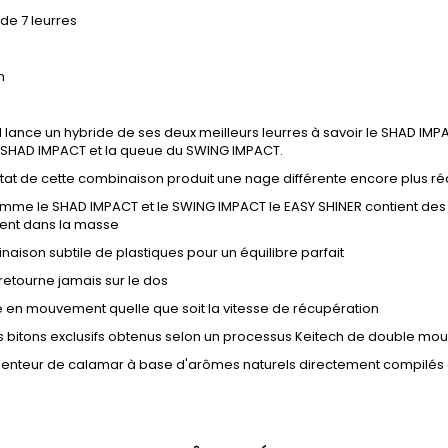
e 7 leurres
cm
ance un hybride de ses deux meilleurs leurres à savoir le SHAD IMPA
 SHAD IMPACT et la queue du SWING IMPACT.
at de cette combinaison produit une nage différente encore plus réali
me le SHAD IMPACT et le SWING IMPACT le EASY SHINER contient des 
ent dans la masse
ison subtile de plastiques pour un équilibre parfait
etourne jamais sur le dos
en mouvement quelle que soit la vitesse de récupération
s bitons exclusifs obtenus selon un processus Keitech de double mo
senteur de calamar à base d'arômes naturels directement compilés