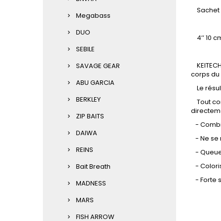
Sachet d
Megabass
DUO
4’’ 10 
SEBILE
KEITECH l
SAVAGE GEAR
corps du
ABU GARCIA
Le résult
BERKLEY
Tout com
directem
ZIP BAITS
- Combina
DAIWA
- Ne se r
REINS
- Queue 
- Colori
Bait Breath
- Forte 
MADNESS
MARS
FISH ARROW