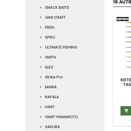
16 AUT
SNACK BAITS
GAN CRAFT
FIIISH
SPRO
ULTIMATE FISHING
SMITH
ILLEX
Strike Pro
KEIT
TAIL
MARIA
RAPALA
HART

GARY YAMAMOTO
SAKURA