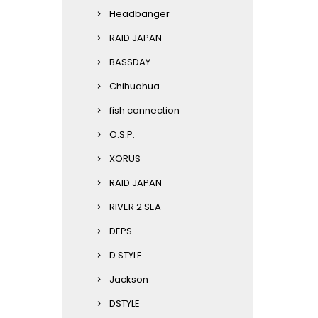
Headbanger
RAID JAPAN
BASSDAY
Chihuahua
fish connection
O.S.P.
XORUS
RAID JAPAN
RIVER 2 SEA
DEPS
D STYLE.
Jackson
DSTYLE