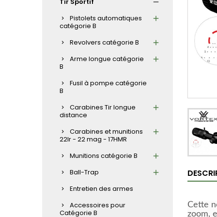
Tir Sportif
Pistolets automatiques
catégorie B
Revolvers catégorie B
Arme longue catégorie
B
Fusil à pompe catégorie
B
Carabines Tir longue
distance
Carabines et munitions
22lr - 22 mag - 17HMR
Munitions catégorie B
Ball-Trap
DESCRI
Entretien des armes
Accessoires pour
Cette n
Catégorie B
zoom, e