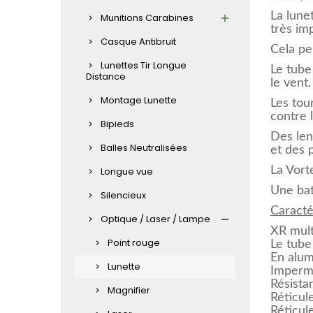
La lune
Munitions Carabines
très im
Casque Antibruit
Cela pe
Lunettes Tir Longue
Le tube
Distance
le vent.
Montage Lunette
Les tou
contre 
Bipieds
Des len
Balles Neutralisées
et des 
La Vort
Longue vue
Une bat
Silencieux
Caracté
Optique / Laser / Lampe
XR mul
Point rouge
Le tube
En alum
Lunette
Impermé
Résista
Magnifier
Réticul
Réticul