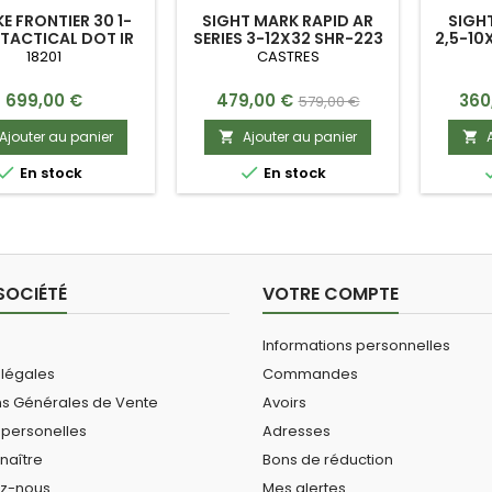
E FRONTIER 30 1-
SIGHT MARK RAPID AR
SIGH
TACTICAL DOT IR
SERIES 3-12X32 SHR-223
2,5-10
18201
CASTRES
Prix
Prix
Prix
Prix
699,00 €
479,00 €
360
579,00 €
de
Ajouter au panier
Ajouter au panier


base


En stock
En stock
SOCIÉTÉ
VOTRE COMPTE
Informations personnelles
 légales
Commandes
ns Générales de Vente
Avoirs
personelles
Adresses
naître
Bons de réduction
ez-nous
Mes alertes