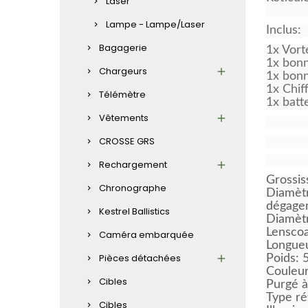
Laser
Lampe - Lampe/Laser
Inclus:
Bagagerie
1x Vort
1x bonn
Chargeurs
1x bonn
1x Chiff
Télémètre
1x batt
Vêtements
CROSSE GRS
Rechargement
Grossis
Chronographe
Diamètr
dégagem
Kestrel Ballistics
Diamèt
Lenscoa
Caméra embarquée
Longueu
Pièces détachées
Poids: 
Couleur
Cibles
Purgé à
Type ré
Cibles