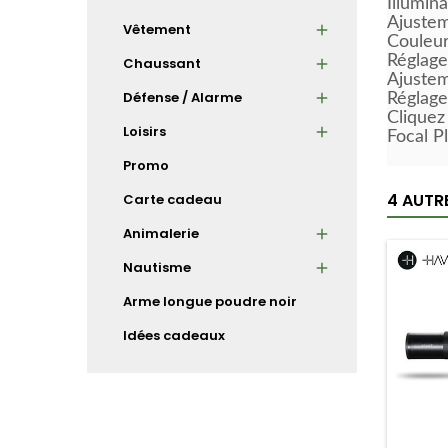
Illumin
Ajustem
Vêtement
Couleur
Réglage
Chaussant
Ajuste
Défense / Alarme
Réglage
Cliquez
Loisirs
Focal P
Promo
4 AUTR
Carte cadeau
Animalerie
Nautisme
Arme longue poudre noir
Idées cadeaux