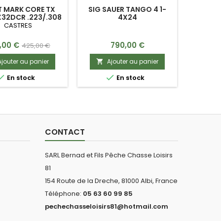
T MARK CORE TX
SIG SAUER TANGO 4 1-
X32DCR .223/.308
4X24
BDC
CASTRES
Prix
Prix
,00 €
790,00 €
425,00 €
de
Ajouter au panier
Ajouter au panier

base


En stock
En stock
CONTACT
SARL Bernad et Fils Pêche Chasse Loisirs
81
154 Route de la Dreche, 81000 Albi, France
Téléphone:
05 63 60 99 85
pechechasseloisirs81@hotmail.com