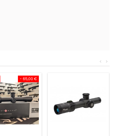
<
>
- 65,00 €