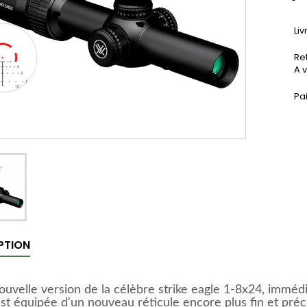
Liv
Ret
A v
Pa
PTION
ouvelle version de la célèbre strike eagle 1-8x24, imméd
st équipée d'un nouveau réticule encore plus fin et préci