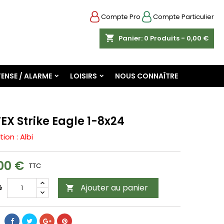
Compte Pro
Compte Particulier
shopping_cart
Panier:
0
Produits - 0,00 €
ENSE / ALARME
LOISIRS
NOUS CONNAÎTRE
EX Strike Eagle 1-8x24
tion : Albi
00 €
TTC
Ajouter au panier
é
