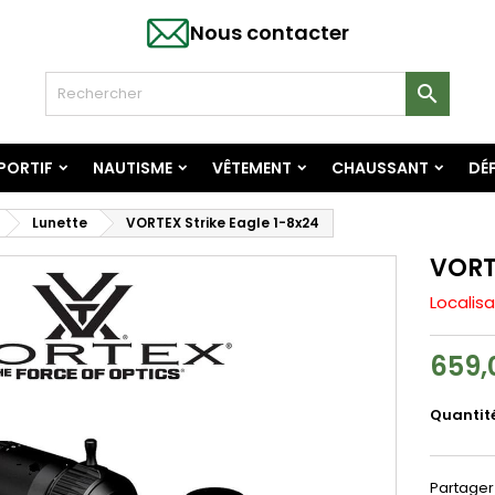
Nous contacter

SPORTIF
NAUTISME
VÊTEMENT
CHAUSSANT
DÉF
Lunette
VORTEX Strike Eagle 1-8x24
VORT
Localisa
659,
Quantit
Partager