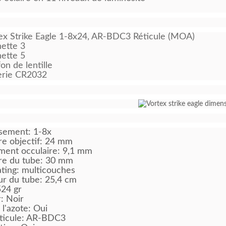
ex Strike Eagle 1-8x24, AR-BDC3 Réticule (MOA)
ette 3
ette 5
on de lentille
erie CR2032
sement: 1-8x
e objectif: 24 mm
ent occulaire: 9,1 mm
re du tube: 30 mm
ting: multicouches
r du tube: 25,4 cm
524 gr
: Noir
 l'azote: Oui
ticule: AR-BDC3