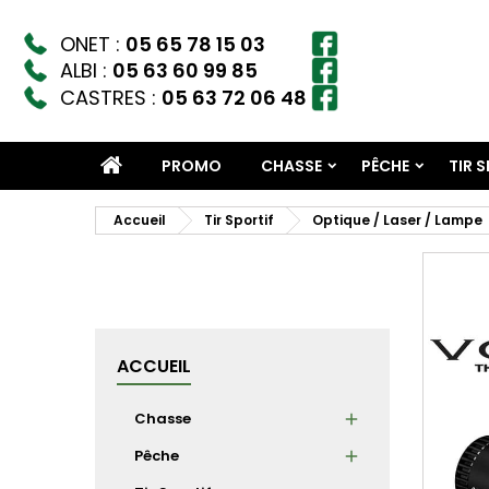
ONET :
05 65 78 15 03
ALBI :
05 63 60 99 85
CASTRES :
05 63 72 06 48
PROMO
CHASSE
PÊCHE
TIR 
Accueil
Tir Sportif
Optique / Laser / Lampe
ACCUEIL
Chasse
Pêche