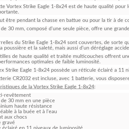
tte Vortex Strike Eagle 1-8x24 est de haute qualité pour 
portante.
ut être pendant la chasse en battue ou pour la tir à de c
 de 30 mm, composé d'une seule pièce, offre une grande 
rrelles du Strike Eagle 1-8x24 sont couvertes, de sorte qu
la poussière et la saleté, mais aussi d'un déréglage accide
tilles de haute qualité et traitée multicouches offrent un
performances optimales de faible luminosité.
ex Strike Eagle 1-8x24 possède un réticule éclairé a 11 ni
terie CR2032 est incluse, avec 1 batterie, vous dispose
ristiques de la Vortex Strike Eagle 1-8x24
:
ti-revêtement
 de 30 mm en une pièce
inium haute résistance
able à la buée et à l'eau
nt aux chocs
e gravé
e éclairé en 11 niveaux de luminosité